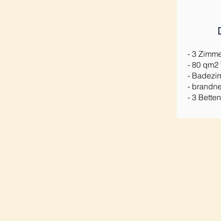
- 3 Zimm
- 80 qm2
- Badezi
- brandn
- 3 Bette